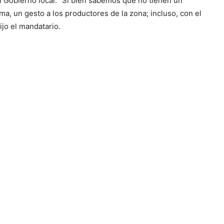
 Gobierno local: “Si bien sabemos que no tienen un
ma, un gesto a los productores de la zona; incluso, con el
ijo el mandatario.