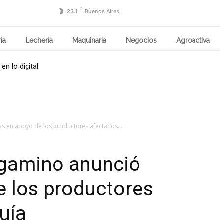
C
23.1
Buenos Aires
ía
Lechería
Maquinaria
Negocios
Agroactiva
n lo digital
s en apoyo de los productores afectados...
rgamino anunció
 los productores
uía