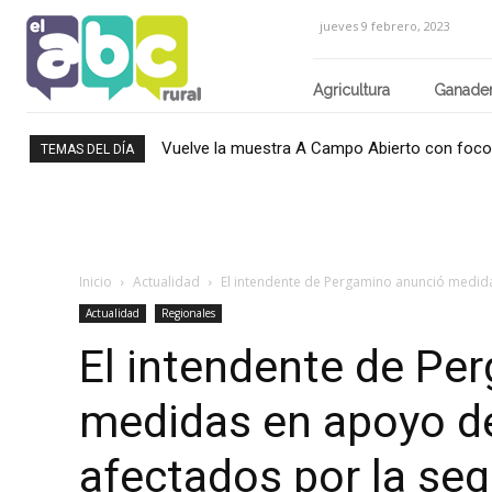
jueves 9 febrero, 2023
Agricultura
Ganader
Vuelve la muestra A Campo Abierto con foco e
TEMAS DEL DÍA
Inicio
Actualidad
El intendente de Pergamino anunció medida
Actualidad
Regionales
El intendente de Pe
medidas en apoyo de
afectados por la seq